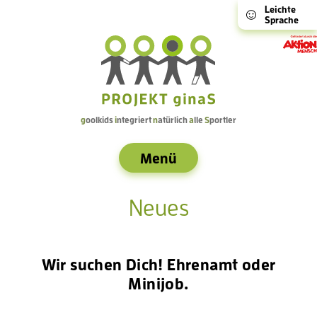
Leichte
Sprache
g
oolkids
i
ntegriert
n
atürlich
a
lle
S
portler
Menü
Neues
Wir suchen Dich! Ehrenamt oder
Minijob.