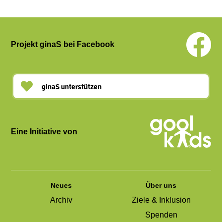
Projekt ginaS bei Facebook
ginaS unterstützen
Eine Initiative von
Neues
Über uns
Archiv
Ziele & Inklusion
Spenden