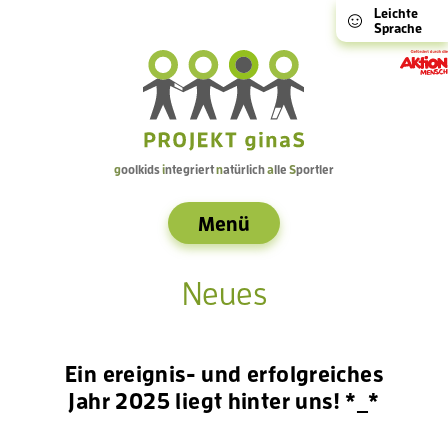
Leichte
Sprache
g
oolkids
i
ntegriert
n
atürlich
a
lle
S
portler
Menü
Neues
Ein ereignis- und erfolgreiches
Jahr 2025 liegt hinter uns! *_*