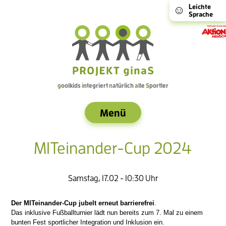
Leichte
Sprache
g
oolkids
i
ntegriert
n
atürlich
a
lle
S
portler
Menü
MITeinander-Cup 2024
Samstag, 17.02 - 10:30 Uhr
Der MITeinander-Cup jubelt erneut barrierefrei
.
Das inklusive Fußballturnier lädt nun bereits zum 7. Mal zu einem
bunten Fest sportlicher Integration und Inklusion ein.